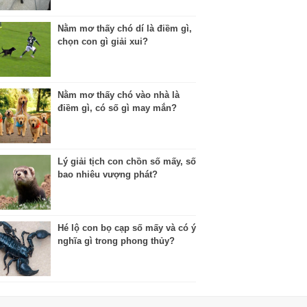
Nằm mơ thấy chó dí là điềm gì,
chọn con gì giải xui?
Nằm mơ thấy chó vào nhà là
điềm gì, có số gì may mắn?
Lý giải tịch con chồn số mấy, số
bao nhiêu vượng phát?
Hé lộ con bọ cạp số mấy và có ý
nghĩa gì trong phong thủy?