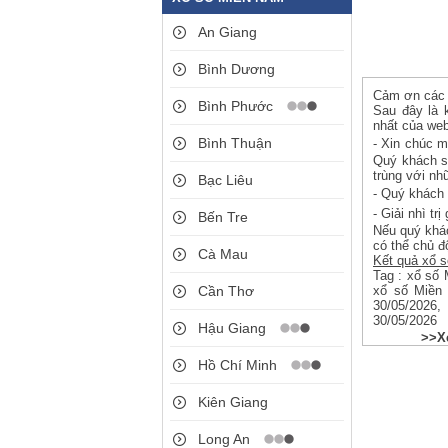
An Giang
Bình Dương
Cảm ơn các 
Bình Phước
Sau đây là 
nhất của web
Bình Thuận
- Xin chúc 
Quý khách sẽ
trùng với nhữ
Bạc Liêu
- Quý khách
- Giải nhì tr
Bến Tre
Nếu quý khá
có thể chủ đ
Cà Mau
Kết quả xổ 
Tag : xổ số
Cần Thơ
xổ số Miền
30/05/2026
30/05/2026
Hậu Giang
>>Xe
Hồ Chí Minh
Kiên Giang
Long An