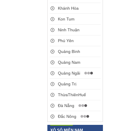
Khánh Hòa
Kon Tum
Ninh Thuận
Phú Yên
Quảng Bình
Quảng Nam
Quảng Ngãi
Quảng Trị
ThừaThiênHuế
Đà Nẵng
Đắc Nông
XỔ SỐ MIỀN NAM