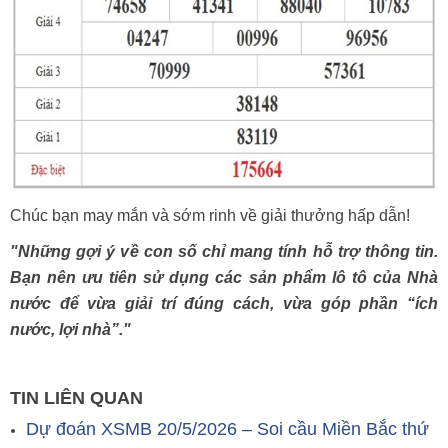
Chúc bạn may mắn và sớm rinh về giải thưởng hấp dẫn!
"Những gợi ý về con số chỉ mang tính hỗ trợ thông tin.
Bạn nên ưu tiên sử dụng các sản phẩm lô tô của Nhà
nước để vừa giải trí đúng cách, vừa góp phần “ích
nước, lợi nhà”."
TIN LIÊN QUAN
Dự đoán XSMB 20/5/2026 – Soi cầu Miền Bắc thứ