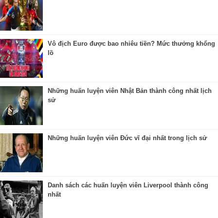
Vô địch Euro được bao nhiêu tiền? Mức thưởng khổng
lồ
Những huấn luyện viên Nhật Bản thành công nhất lịch
sử
Những huấn luyện viên Đức vĩ đại nhất trong lịch sử
Danh sách các huấn luyện viên Liverpool thành công
nhất