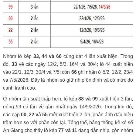
Nhóm lô kép
33, 44 và 66
cùng đạt 4 lần xuất hiện. Trong
đó,
33
về các ngày 12/2, 5/3, 16/4 và 30/4; lô 44 xuất hiện
vào 22/1, 12/3, 30/4 và 7/5; còn
66
ghi nhận ở 5/2, 12/2, 23/4
và 7/5/2026. Đây là nhóm số giữ nhịp ổn định và có mức độ
cạnh tranh cao.
Ở nhóm tần suất thấp hơn, lô kép
88 và 99
xuất hiện 3 lần,
riêng 99 có lần về gần nhất ngày 14/5/2026. Trong khi đó,
các cặp
00, 22 và 55
mới xuất hiện 2 lần, phản ánh dấu hiệu
trầm hơn so với phần còn lại. Tổng thể, bảng thống kê xổ số
An Giang cho thấy lô kép
77 và 11
đang dẫn nhịp, còn nhóm