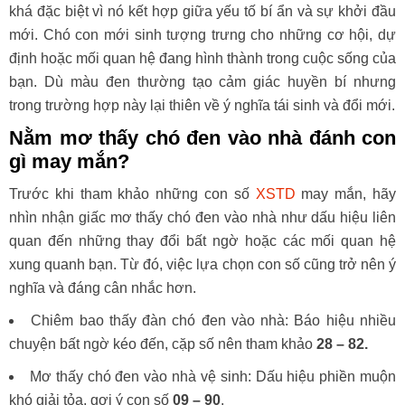
khá đặc biệt vì nó kết hợp giữa yếu tố bí ẩn và sự khởi đầu
mới. Chó con mới sinh tượng trưng cho những cơ hội, dự
định hoặc mối quan hệ đang hình thành trong cuộc sống của
bạn. Dù màu đen thường tạo cảm giác huyền bí nhưng
trong trường hợp này lại thiên về ý nghĩa tái sinh và đổi mới.
Nằm mơ thấy chó đen vào nhà đánh con
gì may mắn?
Trước khi tham khảo những con số
XSTD
may mắn, hãy
nhìn nhận giấc mơ thấy chó đen vào nhà như dấu hiệu liên
quan đến những thay đổi bất ngờ hoặc các mối quan hệ
xung quanh bạn. Từ đó, việc lựa chọn con số cũng trở nên ý
nghĩa và đáng cân nhắc hơn.
Chiêm bao thấy đàn chó đen vào nhà: Báo hiệu nhiều
chuyện bất ngờ kéo đến, cặp số nên tham khảo
28 – 82.
Mơ thấy chó đen vào nhà vệ sinh: Dấu hiệu phiền muộn
khó giải tỏa, gợi ý con số
09 – 90
.