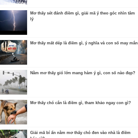
Mơ thấy sét đánh điềm gì, giải mã ý theo góc nhìn tâm
lý
Mơ thấy mất dép là điềm gì, ý nghĩa và con số may mắn
Nằm mơ thấy gió lớn mang hàm ý gì, con số nào đẹp?
Mơ thấy chó cắn là điềm gì, tham khảo ngay con gì?
Giải mã bí ẩn nằm mơ thấy chó đen vào nhà là điềm