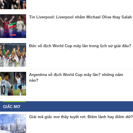
Tin Liverpool: Liverpool nhắm Michael Olise thay Salah
Đức vô địch World Cup mấy lần trong lịch sử giải đấu?
Argentina vô địch World Cup mấy lần? những năm
nào?
GIẤC MƠ
Giải mã giấc mơ thấy tuyết rơi: Điềm lành hay điềm dữ?