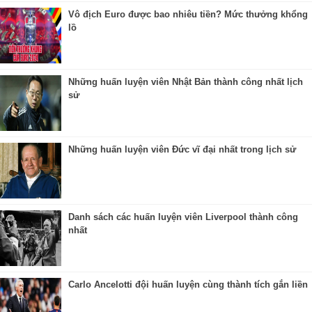
Vô địch Euro được bao nhiêu tiền? Mức thưởng khổng
lồ
Những huấn luyện viên Nhật Bản thành công nhất lịch
sử
Những huấn luyện viên Đức vĩ đại nhất trong lịch sử
Danh sách các huấn luyện viên Liverpool thành công
nhất
Carlo Ancelotti đội huấn luyện cùng thành tích gắn liền