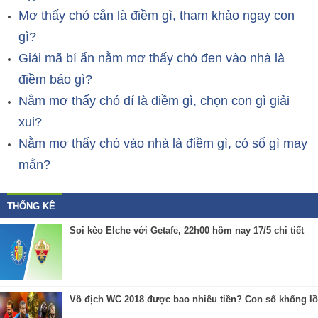
Mơ thấy chó cắn là điềm gì, tham khảo ngay con
gì?
Giải mã bí ẩn nằm mơ thấy chó đen vào nhà là
điềm báo gì?
Nằm mơ thấy chó dí là điềm gì, chọn con gì giải
xui?
Nằm mơ thấy chó vào nhà là điềm gì, có số gì may
mắn?
THỐNG KÊ
Soi kèo Elche với Getafe, 22h00 hôm nay 17/5 chi tiết
Vô địch WC 2018 được bao nhiêu tiền? Con số khổng lồ