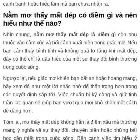
cạnh tranh hoặc hiểu lầm mà bạn chưa nhận ra.
Nằm mơ thấy mất dép có điềm gì và nên
hiểu như thế nào?
Nhìn chung,
nằm mơ thấy mất dép là điềm gì
còn phụ
thuộc vào cảm xúc và bối cảnh xuất hiện trong giấc mơ. Nếu
bạn cảm thấy bình tĩnh và không quá lo lắng khi mất dép,
đây có thể chỉ là dấu hiệu của một sự thay đổi bình thường
trong cuộc sống.
Ngược lại, nếu giấc mơ khiến bạn bất an hoặc hoang mang,
hãy xem đó như một lời nhắc nhở để thận trọng hơn trong
các quyết định sắp tới. Việc chuẩn bị kỹ càng và giữ tinh
thần lạc quan sẽ giúp bạn vượt qua mọi khó khăn một cách
dễ dàng hơn.
Tóm lại, mơ thấy mất dép không hẳn là điềm xấu mà thường
mang ý nghĩa về sự thay đổi, chuyển biến hoặc những bài
học cần thiết trong cuộc sống. Bên cạnh việc tìm hiểu ý