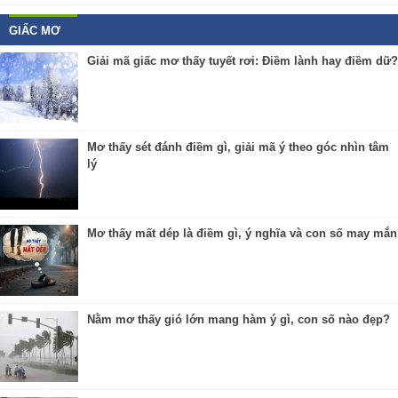
GIẤC MƠ
Giải mã giấc mơ thấy tuyết rơi: Điềm lành hay điềm dữ?
Mơ thấy sét đánh điềm gì, giải mã ý theo góc nhìn tâm
lý
Mơ thấy mất dép là điềm gì, ý nghĩa và con số may mắn
Nằm mơ thấy gió lớn mang hàm ý gì, con số nào đẹp?