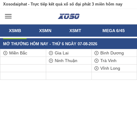
Xosodaiphat - Trực tiếp kết quả xổ số đại phát 3 miền hôm nay
Toggle
navigation
XSMB
XSMN
XSMT
MEGA 6/45
MỞ THƯỞNG HÔM NAY - THỨ 6 NGÀY 07-08-2026
Miền Bắc
Gia Lai
Bình Dương
Ninh Thuận
Trà Vinh
Vĩnh Long