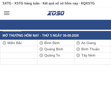
SXTG - XSTG hàng tuần - Kết quả xổ số hôm nay - KQXSTG
Toggle
navigation
MỞ THƯỞNG HÔM NAY - THỨ 5 NGÀY 06-08-2026
Miền Bắc
Bình Định
An Giang
Quảng Bình
Bình Thuận
Quảng Trị
Tây Ninh