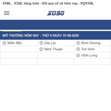
SXBL - XSBL hàng tuần - Kết quả xổ số hôm nay - KQXSBL
Toggle
navigation
MỞ THƯỞNG HÔM NAY - THỨ 6 NGÀY 07-08-2026
Miền Bắc
Gia Lai
Bình Dương
Ninh Thuận
Trà Vinh
Vĩnh Long