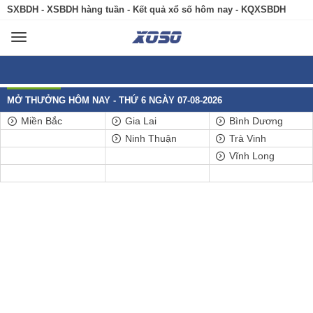
SXBDH - XSBDH hàng tuần - Kết quả xổ số hôm nay - KQXSBDH
Toggle
navigation
MỞ THƯỞNG HÔM NAY - THỨ 6 NGÀY 07-08-2026
Miền Bắc
Gia Lai
Bình Dương
Ninh Thuận
Trà Vinh
Vĩnh Long