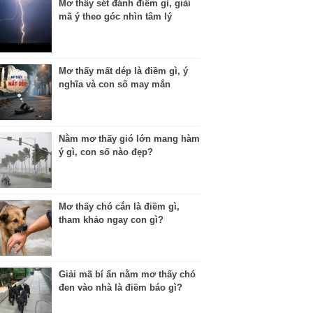
Mơ thấy sét đánh điềm gì, giải
mã ý theo góc nhìn tâm lý
Mơ thấy mất dép là điềm gì, ý
nghĩa và con số may mắn
Nằm mơ thấy gió lớn mang hàm
ý gì, con số nào đẹp?
Mơ thấy chó cắn là điềm gì,
tham khảo ngay con gì?
Giải mã bí ẩn nằm mơ thấy chó
đen vào nhà là điềm báo gì?