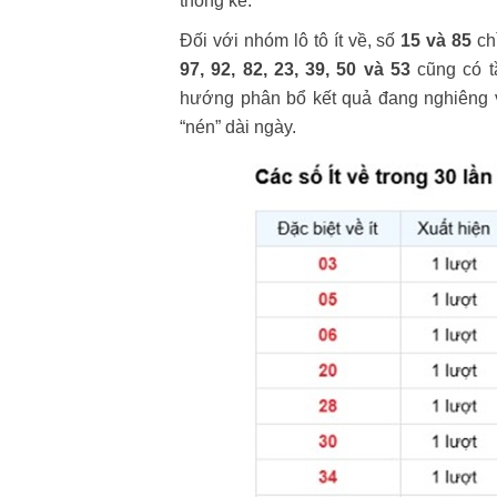
thống kê.
Đối với nhóm lô tô ít về, số
15 và 85
chỉ
97, 92, 82, 23, 39, 50 và 53
cũng có t
hướng phân bổ kết quả đang nghiêng về
“nén” dài ngày.