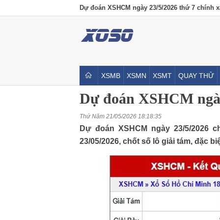
Dự đoán XSHCM ngày 23/5/2026 thứ 7 chính x
XSMB
XSMN
XSMT
QUAY THỬ
Dự đoán XSHCM ngày 
Thứ Năm 21/05/2026 18:18:35
Dự đoán XSHCM ngày 23/5/2026 ch
23/05/2026, chốt số lô giải tám, đặc bi