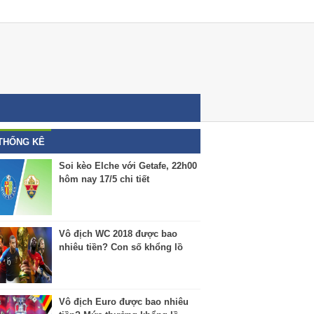
THỐNG KÊ
Soi kèo Elche với Getafe, 22h00
hôm nay 17/5 chi tiết
Vô địch WC 2018 được bao
nhiêu tiền? Con số khổng lồ
Vô địch Euro được bao nhiêu