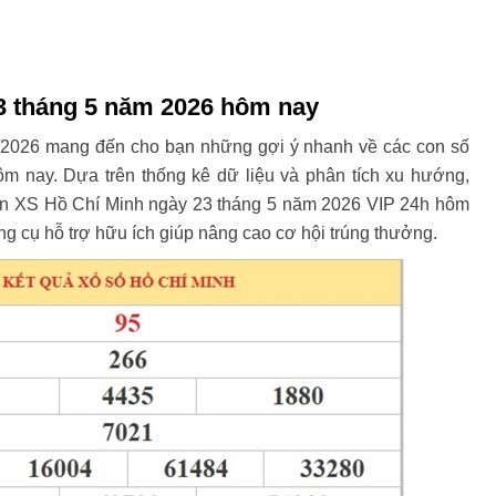
3 tháng 5 năm 2026 hôm nay
/2026 mang đến cho bạn những gợi ý nhanh về các con số
ôm nay. Dựa trên thống kê dữ liệu và phân tích xu hướng,
oán XS Hồ Chí Minh ngày 23 tháng 5 năm 2026 VIP 24h hôm
g cụ hỗ trợ hữu ích giúp nâng cao cơ hội trúng thưởng.