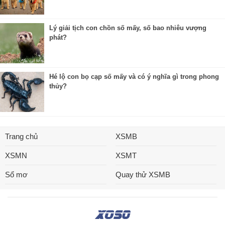
Lý giải tịch con chồn số mấy, số bao nhiêu vượng
phát?
Hé lộ con bọ cạp số mấy và có ý nghĩa gì trong phong
thủy?
Trang chủ
XSMB
XSMN
XSMT
Sổ mơ
Quay thử XSMB