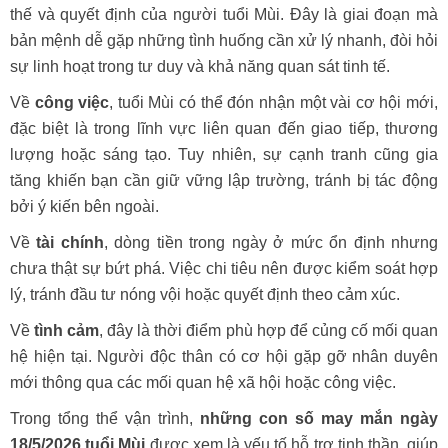
thế và quyết định của người tuổi Mùi. Đây là giai đoạn mà
bản mệnh dễ gặp những tình huống cần xử lý nhanh, đòi hỏi
sự linh hoạt trong tư duy và khả năng quan sát tinh tế.
Về
công việc
, tuổi Mùi có thể đón nhận một vài cơ hội mới,
đặc biệt là trong lĩnh vực liên quan đến giao tiếp, thương
lượng hoặc sáng tạo. Tuy nhiên, sự cạnh tranh cũng gia
tăng khiến bạn cần giữ vững lập trường, tránh bị tác động
bởi ý kiến bên ngoài.
Về
tài chính
, dòng tiền trong ngày ở mức ổn định nhưng
chưa thật sự bứt phá. Việc chi tiêu nên được kiểm soát hợp
lý, tránh đầu tư nóng vội hoặc quyết định theo cảm xúc.
Về
tình cảm
, đây là thời điểm phù hợp để củng cố mối quan
hệ hiện tại. Người độc thân có cơ hội gặp gỡ nhân duyên
mới thông qua các mối quan hệ xã hội hoặc công việc.
Trong tổng thể vận trình,
những con số may mắn ngày
18/5/2026 tuổi Mùi
được xem là yếu tố hỗ trợ tinh thần, giúp