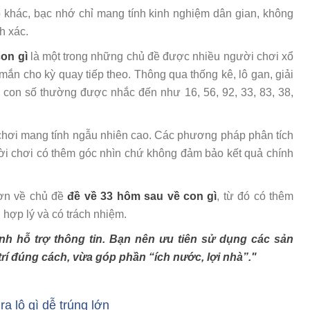
khác, bạc nhớ chỉ mang tính kinh nghiệm dân gian, không
h xác.
on gì
là một trong những chủ đề được nhiều người chơi xổ
ắn cho kỳ quay tiếp theo. Thông qua thống kê, lô gan, giải
ố con số thường được nhắc đến như 16, 56, 92, 33, 83, 38,
ò chơi mang tính ngẫu nhiên cao. Các phương pháp phân tích
ười chơi có thêm góc nhìn chứ không đảm bảo kết quả chính
hơn về chủ đề
đề về 33 hôm sau về con gì
, từ đó có thêm
 hợp lý và có trách nhiệm.
nh hỗ trợ thông tin. Bạn nên ưu tiên sử dụng các sản
rí đúng cách, vừa góp phần “ích nước, lợi nhà”."
a lô gì dễ trúng lớn