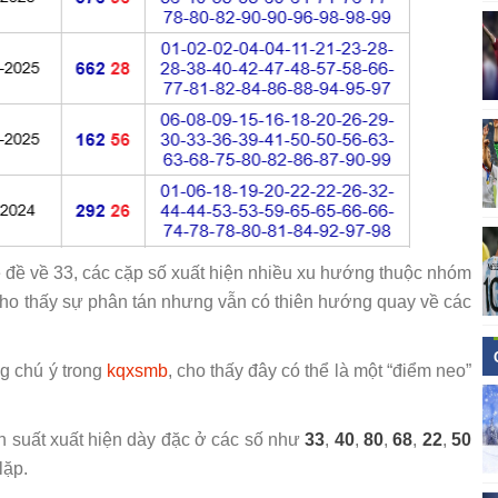
ê đề về 33, các cặp số xuất hiện nhiều xu hướng thuộc nhóm
cho thấy sự phân tán nhưng vẫn có thiên hướng quay về các
ng chú ý trong
kqxsmb
, cho thấy đây có thể là một “điểm neo”
ần suất xuất hiện dày đặc ở các số như
33
,
40
,
80
,
68
,
22
,
50
lặp.