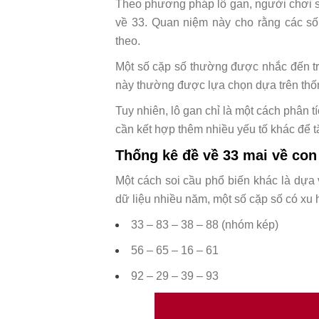
Theo phương pháp lô gan, người chơi sẽ
về 33. Quan niệm này cho rằng các số 
theo.
Một số cặp số thường được nhắc đến tr
này thường được lựa chọn dựa trên thống
Tuy nhiên, lô gan chỉ là một cách phân t
cần kết hợp thêm nhiều yếu tố khác để t
Thống kê đề về 33 mai về con 
Một cách soi cầu phổ biến khác là dựa 
dữ liệu nhiều năm, một số cặp số có xu 
33 – 83 – 38 – 88 (nhóm kép)
56 – 65 – 16 – 61
92 – 29 – 39 – 93