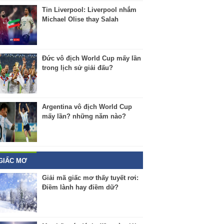
Tin Liverpool: Liverpool nhắm
Michael Olise thay Salah
Đức vô địch World Cup mấy lần
trong lịch sử giải đấu?
Argentina vô địch World Cup
mấy lần? những năm nào?
GIẤC MƠ
Giải mã giấc mơ thấy tuyết rơi:
Điềm lành hay điềm dữ?