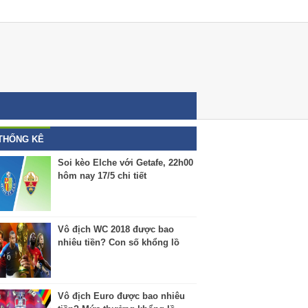
THỐNG KÊ
Soi kèo Elche với Getafe, 22h00
hôm nay 17/5 chi tiết
Vô địch WC 2018 được bao
nhiêu tiền? Con số khổng lồ
Vô địch Euro được bao nhiêu