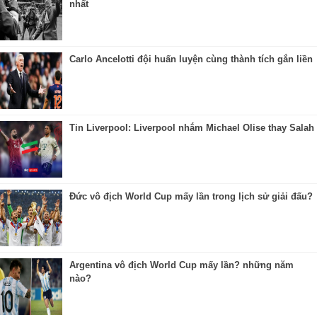
nhất
Carlo Ancelotti đội huấn luyện cùng thành tích gắn liền
Tin Liverpool: Liverpool nhắm Michael Olise thay Salah
Đức vô địch World Cup mấy lần trong lịch sử giải đấu?
Argentina vô địch World Cup mấy lần? những năm
nào?