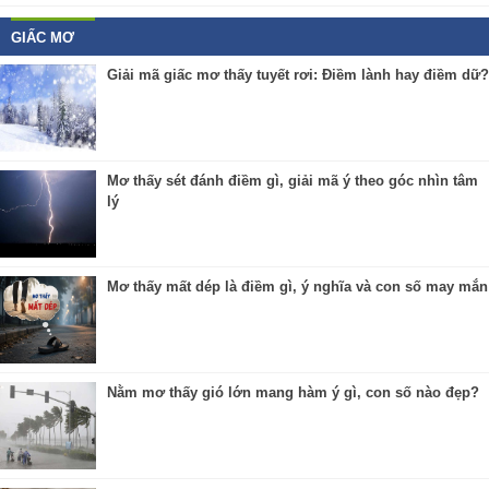
GIẤC MƠ
Giải mã giấc mơ thấy tuyết rơi: Điềm lành hay điềm dữ?
Mơ thấy sét đánh điềm gì, giải mã ý theo góc nhìn tâm
lý
Mơ thấy mất dép là điềm gì, ý nghĩa và con số may mắn
Nằm mơ thấy gió lớn mang hàm ý gì, con số nào đẹp?