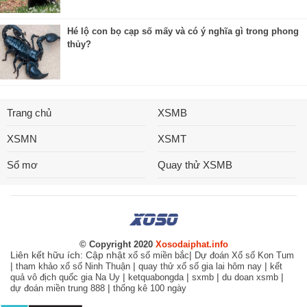
Hé lộ con bọ cạp số mấy và có ý nghĩa gì trong phong
thủy?
Trang chủ
XSMB
XSMN
XSMT
Sổ mơ
Quay thử XSMB
© Copyright 2020
Xosodaiphat.info
Liên kết hữu ích: Cập nhật
|
xổ số miền bắc
Dự đoán Xổ số Kon Tum
|
|
|
tham khảo xổ số Ninh Thuận
quay thử xổ số gia lai hôm nay
kết
|
|
|
|
quả vô địch quốc gia Na Uy
ketquabongda
sxmb
du doan xsmb
|
dự đoán miền trung 888
thống kê 100 ngày