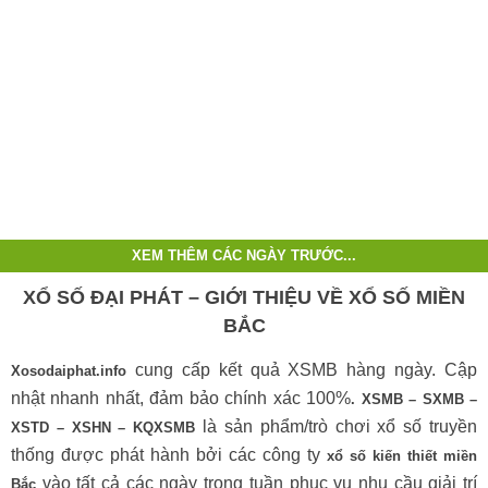
XỔ SỐ ĐẠI PHÁT – GIỚI THIỆU VỀ XỔ SỐ MIỀN
BẮC
cung cấp kết quả XSMB hàng ngày. Cập
Xosodaiphat.info
nhật nhanh nhất, đảm bảo chính xác 100%
. XSMB – SXMB –
là sản phẩm/trò chơi xổ số truyền
XSTD – XSHN – KQXSMB
thống được phát hành bởi các công ty
xổ số kiến thiết miền
vào tất cả các ngày trong tuần phục vụ nhu cầu giải trí
Bắc