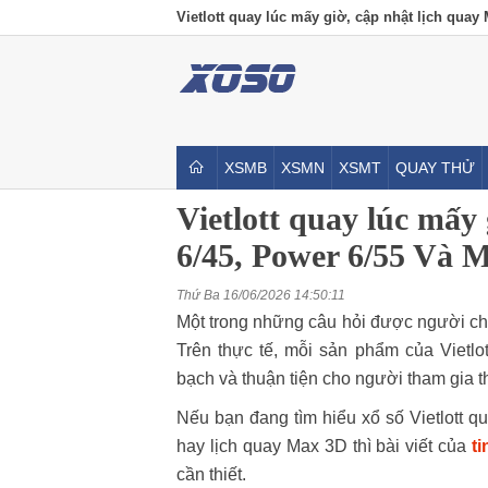
Vietlott quay lúc mấy giờ, cập nhật lịch quay
XSMB
XSMN
XSMT
QUAY THỬ
Vietlott quay lúc mấy
6/45, Power 6/55 Và 
Thứ Ba 16/06/2026 14:50:11
Một trong những câu hỏi được người chơi
Trên thực tế, mỗi sản phẩm của Vietlo
bạch và thuận tiện cho người tham gia t
Nếu bạn đang tìm hiểu xổ số Vietlott q
hay lịch quay Max 3D thì bài viết của
t
cần thiết.