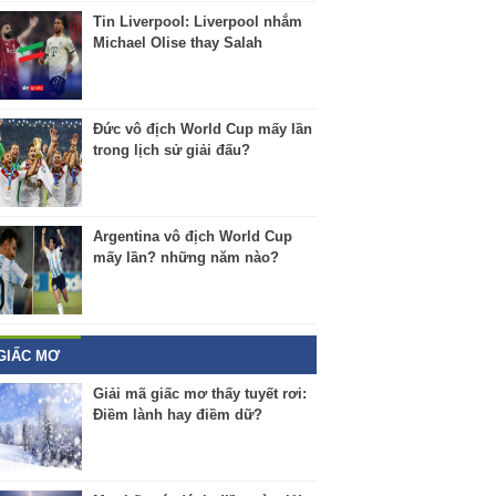
Tin Liverpool: Liverpool nhắm
Michael Olise thay Salah
Đức vô địch World Cup mấy lần
trong lịch sử giải đấu?
Argentina vô địch World Cup
mấy lần? những năm nào?
GIẤC MƠ
Giải mã giấc mơ thấy tuyết rơi:
Điềm lành hay điềm dữ?