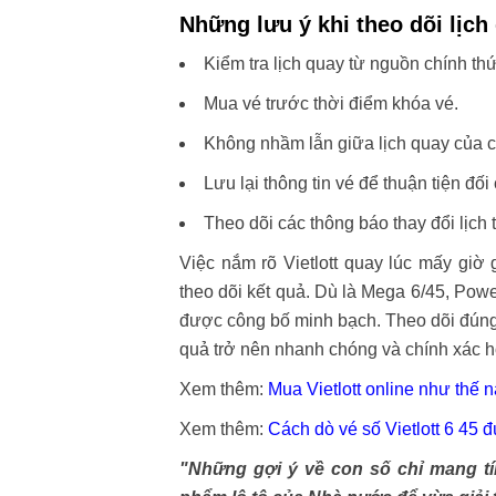
Những lưu ý khi theo dõi lịch 
Kiểm tra lịch quay từ nguồn chính thứ
Mua vé trước thời điểm khóa vé.
Không nhầm lẫn giữa lịch quay của 
Lưu lại thông tin vé để thuận tiện đối
Theo dõi các thông báo thay đổi lịch t
Việc nắm rõ Vietlott quay lúc mấy giờ
theo dõi kết quả. Dù là Mega 6/45, Pow
được công bố minh bạch. Theo dõi đúng l
quả trở nên nhanh chóng và chính xác 
Xem thêm:
Mua Vietlott online như thế
Xem thêm:
Cách dò vé số Vietlott 6 45 đ
"Những gợi ý về con số chỉ mang tí