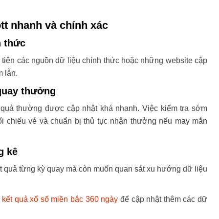
ott nhanh và chính xác
h thức
u tiên các nguồn dữ liệu chính thức hoặc những website cập
m lẫn.
 quay thưởng
ết quả thường được cập nhật khá nhanh. Việc kiểm tra sớm
ối chiếu vé và chuẩn bị thủ tục nhận thưởng nếu may mắn
g kê
t quả từng kỳ quay mà còn muốn quan sát xu hướng dữ liệu
o
kết quả xổ số miền bắc 360 ngày
để cập nhật thêm các dữ