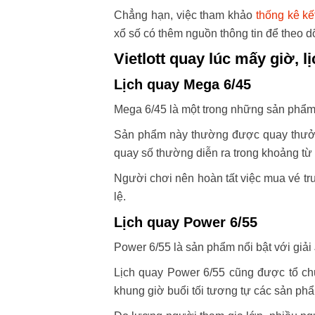
Chẳng hạn, việc tham khảo
thống kê kế
xổ số có thêm nguồn thông tin để theo d
Vietlott quay lúc mấy giờ, 
Lịch quay Mega 6/45
Mega 6/45 là một trong những sản phẩm l
Sản phẩm này thường được quay thưởng 
quay số thường diễn ra trong khoảng từ
Người chơi nên hoàn tất việc mua vé t
lệ.
Lịch quay Power 6/55
Power 6/55 là sản phẩm nổi bật với giải Ja
Lịch quay Power 6/55 cũng được tổ chứ
khung giờ buổi tối tương tự các sản phẩm