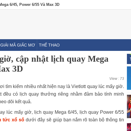
 Mega 6/45, Power 6/55 Và Max 3D
GIẢI MÃ GIẤC MƠ
THỂ THAO
 giờ, cập nhật lịch quay Mega
Max 3D
View : 73
 tìm kiếm nhiều nhất hiện nay là Vietlott quay lúc mấy giờ.
tt đều có lịch quay thưởng riêng nhằm đảm bảo tính minh
heo dõi kết quả.
uay lúc mấy giờ, lịch quay Mega 6/45, lịch quay Power 6/55
in tức xổ số
dưới đây sẽ giúp bạn nắm rõ toàn bộ thông tin