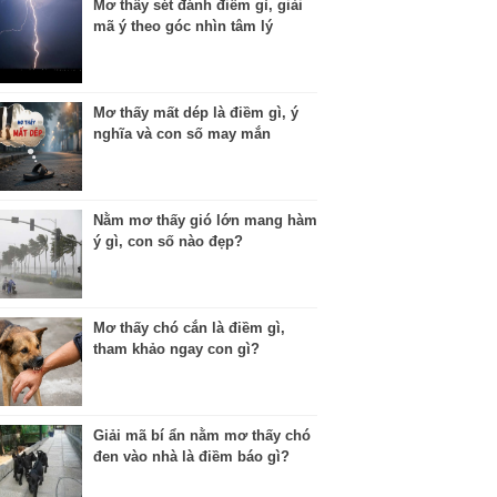
Mơ thấy sét đánh điềm gì, giải
mã ý theo góc nhìn tâm lý
Mơ thấy mất dép là điềm gì, ý
nghĩa và con số may mắn
Nằm mơ thấy gió lớn mang hàm
ý gì, con số nào đẹp?
Mơ thấy chó cắn là điềm gì,
tham khảo ngay con gì?
Giải mã bí ẩn nằm mơ thấy chó
đen vào nhà là điềm báo gì?