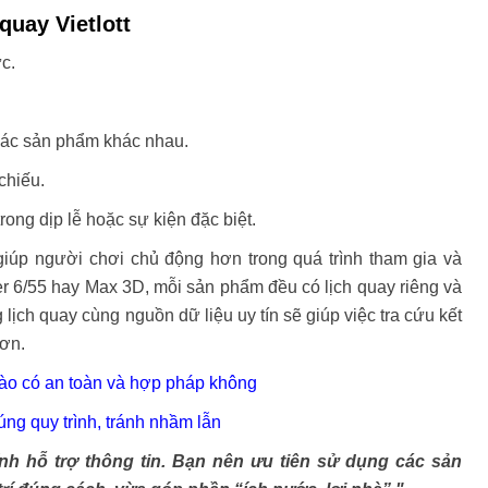
quay Vietlott
c.
các sản phẩm khác nhau.
 chiếu.
rong dịp lễ hoặc sự kiện đặc biệt.
 giúp người chơi chủ động hơn trong quá trình tham gia và
er 6/55 hay Max 3D, mỗi sản phẩm đều có lịch quay riêng và
ịch quay cùng nguồn dữ liệu uy tín sẽ giúp việc tra cứu kết
hơn.
 nào có an toàn và hợp pháp không
úng quy trình, tránh nhầm lẫn
nh hỗ trợ thông tin. Bạn nên ưu tiên sử dụng các sản