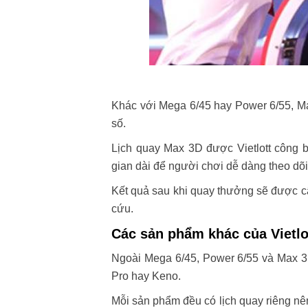
Khác với Mega 6/45 hay Power 6/55, Ma
số.
Lịch quay Max 3D được Vietlott công bố
gian dài để người chơi dễ dàng theo dõi
Kết quả sau khi quay thưởng sẽ được cập
cứu.
Các sản phẩm khác của Vietlo
Ngoài Mega 6/45, Power 6/55 và Max 3D
Pro hay Keno.
Mỗi sản phẩm đều có lịch quay riêng nên