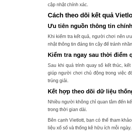
cập nhật chính xác.
Cách theo dõi kết quả Vietl
Ưu tiên nguồn thông tin chín
Khi kiểm tra kết quả, người chơi nên ư
nhật thông tin đáng tin cậy để tránh nhầ
Kiểm tra ngay sau thời điểm
Sau khi quá trình quay số kết thúc, k
giúp người chơi chủ động trong việc đ
trúng giải.
Kết hợp theo dõi dữ liệu thốn
Nhiều người không chỉ quan tâm đến kế
trong thời gian dài.
Bên cạnh Vietlott, bạn có thể tham khả
liệu xổ số và thống kê hữu ích mỗi ngày.