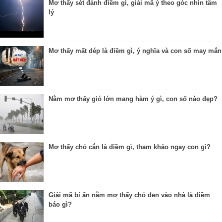
Mơ thấy sét đánh điềm gì, giải mã ý theo góc nhìn tâm
lý
Mơ thấy mất dép là điềm gì, ý nghĩa và con số may mắn
Nằm mơ thấy gió lớn mang hàm ý gì, con số nào đẹp?
Mơ thấy chó cắn là điềm gì, tham khảo ngay con gì?
Giải mã bí ẩn nằm mơ thấy chó đen vào nhà là điềm
báo gì?