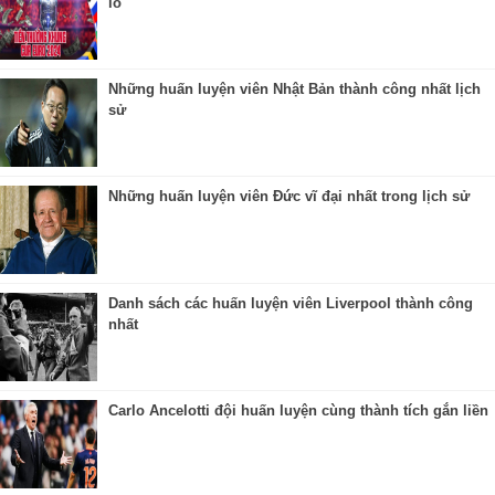
lồ
Những huấn luyện viên Nhật Bản thành công nhất lịch
sử
Những huấn luyện viên Đức vĩ đại nhất trong lịch sử
Danh sách các huấn luyện viên Liverpool thành công
nhất
Carlo Ancelotti đội huấn luyện cùng thành tích gắn liền