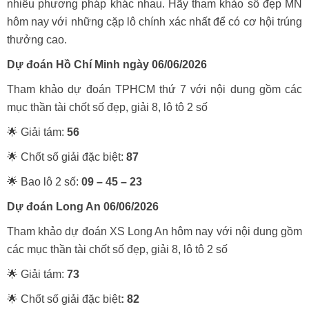
nhiều phương pháp khác nhau. Hãy tham khảo số đẹp MN
hôm nay với những cặp lô chính xác nhất để có cơ hội trúng
thưởng cao.
Dự đoán Hồ Chí Minh ngày 06/06/2026
Tham khảo dự đoán TPHCM thứ 7 với nội dung gồm các
mục thần tài chốt số đẹp, giải 8, lô tô 2 số
🌟 Giải tám:
56
🌟 Chốt số giải đặc biệt:
87
🌟 Bao lô 2 số:
09 – 45 – 23
Dự đoán Long An 06/06/2026
Tham khảo dự đoán XS Long An hôm nay với nội dung gồm
các mục thần tài chốt số đẹp, giải 8, lô tô 2 số
🌟 Giải tám:
73
🌟 Chốt số giải đặc biệt
: 82