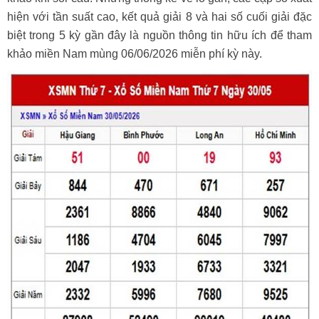
hiện với tần suất cao, kết quả giải 8 và hai số cuối giải đặc
biệt trong 5 kỳ gần đây là nguồn thông tin hữu ích để tham
khảo miền Nam mùng 06/06/2026 miễn phí kỳ này.