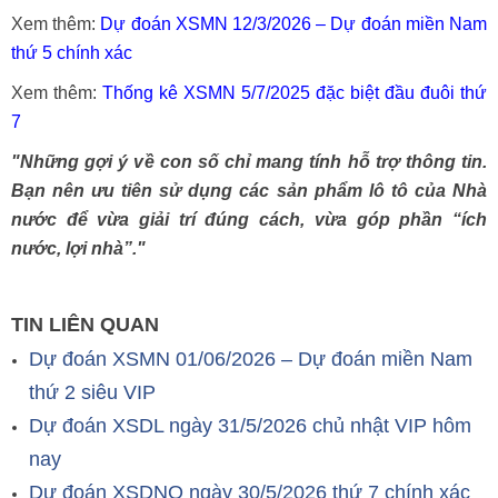
Xem thêm:
Dự đoán XSMN 12/3/2026 – Dự đoán miền Nam
thứ 5 chính xác
Xem thêm:
Thống kê XSMN 5/7/2025 đặc biệt đầu đuôi thứ
7
"Những gợi ý về con số chỉ mang tính hỗ trợ thông tin.
Bạn nên ưu tiên sử dụng các sản phẩm lô tô của Nhà
nước để vừa giải trí đúng cách, vừa góp phần “ích
nước, lợi nhà”."
TIN LIÊN QUAN
Dự đoán XSMN 01/06/2026 – Dự đoán miền Nam
thứ 2 siêu VIP
Dự đoán XSDL ngày 31/5/2026 chủ nhật VIP hôm
nay
Dự đoán XSDNO ngày 30/5/2026 thứ 7 chính xác