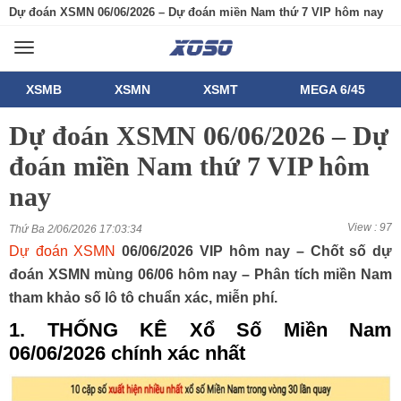
Dự đoán XSMN 06/06/2026 – Dự đoán miền Nam thứ 7 VIP hôm nay
Toggle
navigation
XSMB
XSMN
XSMT
MEGA 6/45
Dự đoán XSMN 06/06/2026 – Dự
đoán miền Nam thứ 7 VIP hôm
nay
View : 97
Thứ Ba 2/06/2026 17:03:34
Dự đoán XSMN
06/06/2026 VIP hôm nay – Chốt số dự
đoán XSMN mùng 06/06 hôm nay – Phân tích miền Nam
tham khảo số lô tô chuẩn xác, miễn phí.
1. THỐNG KÊ Xổ Số Miền Nam
06/06/2026 chính xác nhất