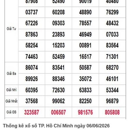
Thống kê xổ số TP. Hồ Chí Minh ngày 06/06/2026