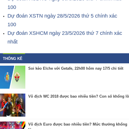
100
Dự đoán XSTN ngày 28/5/2026 thứ 5 chính xác
100
Dự đoán XSHCM ngày 23/5/2026 thứ 7 chính xác
nhất
THỐNG KÊ
Soi kèo Elche với Getafe, 22h00 hôm nay 17/5 chi tiết
Vô địch WC 2018 được bao nhiêu tiền? Con số khổng lồ
Vô địch Euro được bao nhiêu tiền? Mức thưởng khổng