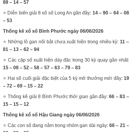
89 – 14 – 57
⭐ Diễn biến giải 8 xổ số Long An gần đây:
14 – 90 – 64 – 08
– 53
Thống kê xổ số Bình Phước ngày 06/06/2026
⭐ Những lô gan nổi bật chưa xuất hiện trong nhiều kỳ:
11 –
81 – 13 – 62 – 94
⭐ Các cặp số xuất hiện dày đặc trong 30 kỳ quay gần nhất:
15 – 08 – 52 – 58 – 57 – 63 – 79 – 83
⭐ Hai số cuối giải đặc biệt của 5 kỳ mở thưởng mới đây:
19
– 72 – 69 – 15 – 22
⭐ Thống kê giải 8 Bình Phước thời gian gần đây:
66 – 83 –
15 – 15 – 12
Thống kê xổ số Hậu Giang ngày 06/06/2026
⭐ Các con số đang nằm trong nhóm gan dài ngày:
66 – 21 –