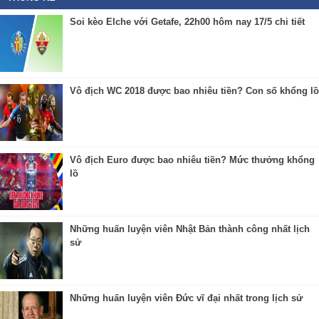
Soi kèo Elche với Getafe, 22h00 hôm nay 17/5 chi tiết
Vô địch WC 2018 được bao nhiêu tiền? Con số khổng lồ
Vô địch Euro được bao nhiêu tiền? Mức thưởng khổng
lồ
Những huấn luyện viên Nhật Bản thành công nhất lịch
sử
Những huấn luyện viên Đức vĩ đại nhất trong lịch sử