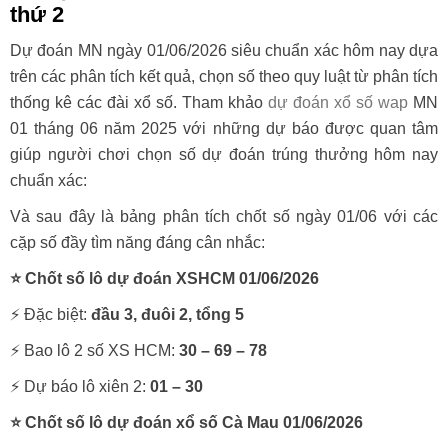
thứ 2
Dự đoán MN ngày 01/06/2026 siêu chuẩn xác hôm nay dựa
trên các phân tích kết quả, chọn số theo quy luật từ phân tích
thống kê các đài xổ số. Tham khảo
dự đoán xổ số wap
MN
01 tháng 06 năm 2025 với những dự báo được quan tâm
giúp người chơi chọn số dự đoán trúng thưởng hôm nay
chuẩn xác:
Và sau đây là bảng phân tích chốt số ngày 01/06 với các
cặp số đầy tìm năng đáng cân nhắc:
⭐️ Chốt số lô dự đoán XSHCM 01/06/2026
⚡ Đặc biệt:
đầu 3, đuôi 2, tổng 5
⚡ Bao lô 2 số XS HCM:
30 – 69 – 78
⚡ Dự báo lô xiên 2:
01 – 30
⭐️ Chốt số lô dự đoán xổ số Cà Mau 01/06/2026