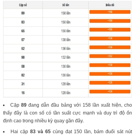
Cặp
89
đang dẫn đầu bảng với 158 lần xuất hiện, cho
thấy đây là con số có tần suất cực mạnh và duy trì độ ổn
định cao trong nhiều kỳ quay gần đây.
Hai cặp
83 và 65
cùng đạt 150 lần, bám đuổi sát nút