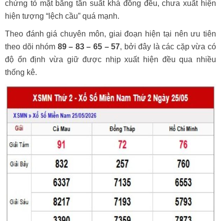
chứng tỏ mặt bằng tần suất khá đồng đều, chưa xuất hiện
hiện tượng “lệch cầu” quá mạnh.
Theo đánh giá chuyên môn, giai đoạn hiện tại nên ưu tiên
theo dõi nhóm
89 – 83 – 65 – 57
, bởi đây là các cặp vừa có
độ ổn định vừa giữ được nhịp xuất hiện đều qua nhiều
thống kê.