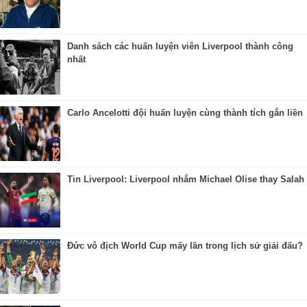
Danh sách các huấn luyện viên Liverpool thành công
nhất
Carlo Ancelotti đội huấn luyện cùng thành tích gắn liền
Tin Liverpool: Liverpool nhắm Michael Olise thay Salah
Đức vô địch World Cup mấy lần trong lịch sử giải đấu?