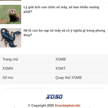
Lý giải tịch con chồn số mấy, số bao nhiêu vượng
phát?
Hé lộ con bọ cạp số mấy và có ý nghĩa gì trong phong
thủy?
Trang chủ
XSMB
XSMN
XSMT
Sổ mơ
Quay thử XSMB
© Copyright 2020
Xosodaiphat.info