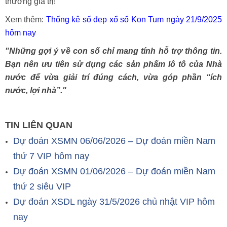
thưởng giá trị!
Xem thêm:
Thống kê số đẹp xổ số Kon Tum ngày 21/9/2025
hôm nay
"Những gợi ý về con số chỉ mang tính hỗ trợ thông tin.
Bạn nên ưu tiên sử dụng các sản phẩm lô tô của Nhà
nước để vừa giải trí đúng cách, vừa góp phần “ích
nước, lợi nhà”."
TIN LIÊN QUAN
Dự đoán XSMN 06/06/2026 – Dự đoán miền Nam
thứ 7 VIP hôm nay
Dự đoán XSMN 01/06/2026 – Dự đoán miền Nam
thứ 2 siêu VIP
Dự đoán XSDL ngày 31/5/2026 chủ nhật VIP hôm
nay