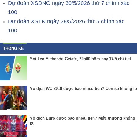
Dự đoán XSDNO ngày 30/5/2026 thứ 7 chính xác
100
Dự đoán XSTN ngày 28/5/2026 thứ 5 chính xác
100
THỐNG KÊ
Soi kèo Elche với Getafe, 22h00 hôm nay 17/5 chi tiết
Vô địch WC 2018 được bao nhiêu tiền? Con số khổng lồ
Vô địch Euro được bao nhiêu tiền? Mức thưởng khổng
lồ