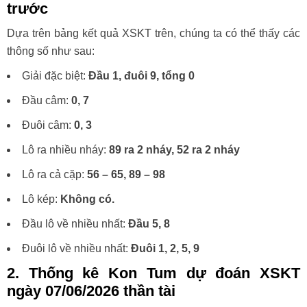
trước
Dựa trên bảng kết quả XSKT trên, chúng ta có thể thấy các
thông số như sau:
Giải đặc biệt:
Đầu 1, đuôi 9, tổng 0
Đầu câm:
0, 7
Đuôi câm:
0, 3
Lô ra nhiều nháy:
89 ra 2 nháy, 52 ra 2 nháy
Lô ra cả cặp:
56 – 65, 89 – 98
Lô kép:
Không có.
Đầu lô về nhiều nhất:
Đầu 5, 8
Đuôi lô về nhiều nhất:
Đuôi 1, 2, 5, 9
2. Thống kê Kon Tum dự đoán XSKT
ngày 07/06/2026 thần tài