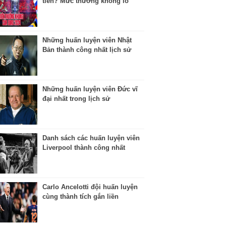
tiền? Mức thưởng khổng lồ
Những huấn luyện viên Nhật
Bản thành công nhất lịch sử
Những huấn luyện viên Đức vĩ
đại nhất trong lịch sử
Danh sách các huấn luyện viên
Liverpool thành công nhất
Carlo Ancelotti đội huấn luyện
cùng thành tích gắn liền