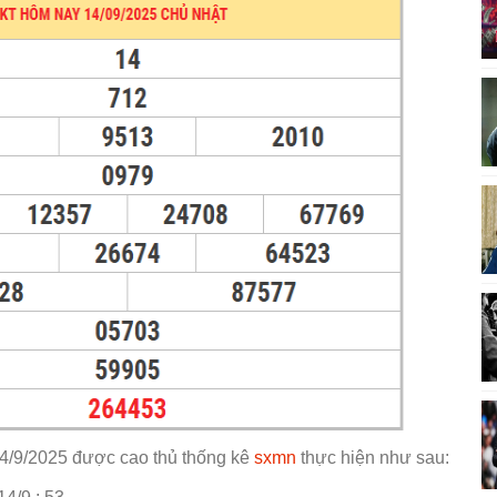
4/9/2025 được cao thủ thống kê
sxmn
thực hiện như sau: