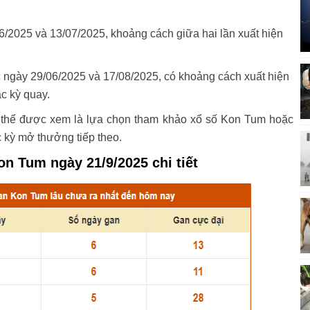
6/2025 và 13/07/2025, khoảng cách giữa hai lần xuất hiện
 ngày 29/06/2025 và 17/08/2025, có khoảng cách xuất hiện
c kỳ quay.
ó thể được xem là lựa chọn tham khảo xổ số Kon Tum hoặc
 kỳ mở thưởng tiếp theo.
n Tum ngày 21/9/2025 chi tiết