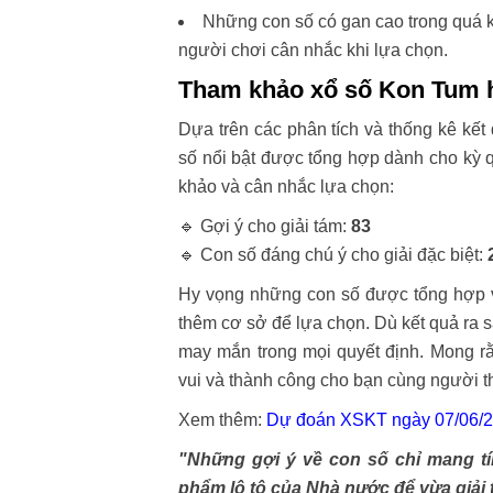
Những con số có gan cao trong quá kh
người chơi cân nhắc khi lựa chọn.
Tham khảo xổ số Kon Tum h
Dựa trên các phân tích và thống kê kế
số nổi bật được tổng hợp dành cho kỳ
khảo và cân nhắc lựa chọn:
🔹 Gợi ý cho giải tám:
83
🔹 Con số đáng chú ý cho giải đặc biệt:
Hy vọng những con số được tổng hợp và
thêm cơ sở để lựa chọn. Dù kết quả ra s
may mắn trong mọi quyết định. Mong r
vui và thành công cho bạn cùng người t
Xem thêm:
Dự đoán XSKT ngày 07/06/20
"Những gợi ý về con số chỉ mang tí
phẩm lô tô của Nhà nước để vừa giải t