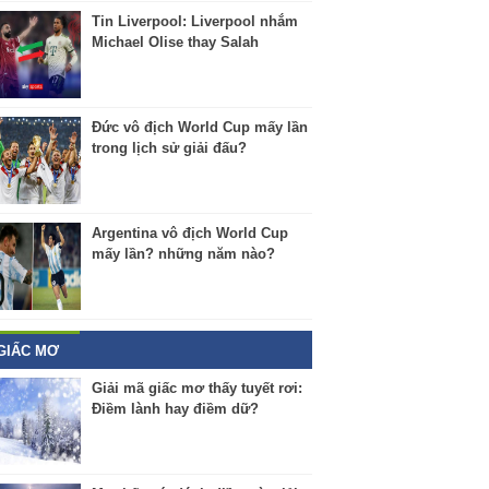
Tin Liverpool: Liverpool nhắm
Michael Olise thay Salah
Đức vô địch World Cup mấy lần
trong lịch sử giải đấu?
Argentina vô địch World Cup
mấy lần? những năm nào?
GIẤC MƠ
Giải mã giấc mơ thấy tuyết rơi:
Điềm lành hay điềm dữ?