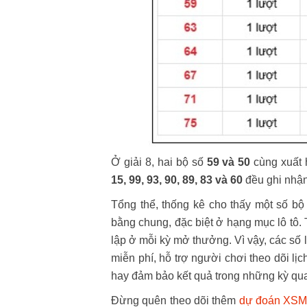
Ở giải 8, hai bộ số
59 và 50
cùng xuất h
15, 99, 93, 90, 89, 83 và 60
đều ghi nhận 
Tổng thể, thống kê cho thấy một số bộ 
bằng chung, đặc biệt ở hạng mục lô tô.
lập ở mỗi kỳ mở thưởng. Vì vậy, các số
miễn phí, hỗ trợ người chơi theo dõi lị
hay đảm bảo kết quả trong những kỳ qua
Đừng quên theo dõi thêm
dự đoán XS