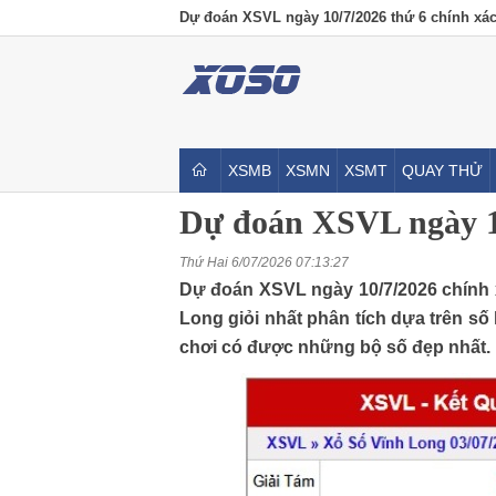
Dự đoán XSVL ngày 10/7/2026 thứ 6 chính xác
XSMB
XSMN
XSMT
QUAY THỬ
Dự đoán XSVL ngày 10
Thứ Hai 6/07/2026 07:13:27
Dự đoán XSVL ngày 10/7/2026 chính 
Long giỏi nhất phân tích dựa trên s
chơi có được những bộ số đẹp nhất.