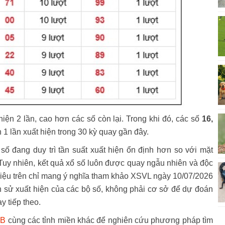
iện 2 lần, cao hơn các số còn lại. Trong khi đó, các số
16,
1 lần xuất hiện trong 30 kỳ quay gần đây.
số đang duy trì tần suất xuất hiện ổn định hơn so với mặt
 Tuy nhiên, kết quả xổ số luôn được quay ngẫu nhiên và độc
 liệu trên chỉ mang ý nghĩa tham khảo XSVL ngày 10/07/2026
ch sử xuất hiện của các bộ số, không phải cơ sở để dự đoán
y tiếp theo.
MB
cùng các tỉnh miền khác để nghiên cứu phương pháp tìm