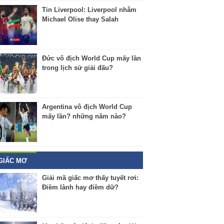
Tin Liverpool: Liverpool nhắm
Michael Olise thay Salah
Đức vô địch World Cup mấy lần
trong lịch sử giải đấu?
Argentina vô địch World Cup
mấy lần? những năm nào?
GIẤC MƠ
Giải mã giấc mơ thấy tuyết rơi:
Điềm lành hay điềm dữ?