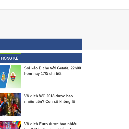
THỐNG KÊ
Soi kèo Elche với Getafe, 22h00
hôm nay 17/5 chi tiết
Vô địch WC 2018 được bao
nhiêu tiền? Con số khổng lồ
Vô địch Euro được bao nhiêu