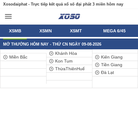
Xosodaiphat - Trực tiếp kết quả xổ số đại phát 3 miền hôm nay
Toggle
navigation
XSMB
XSMN
XSMT
MEGA 6/45
MỞ THƯỞNG HÔM NAY - THỨ CN NGÀY 09-08-2026
Khánh Hòa
Miền Bắc
Kiên Giang
Kon Tum
Tiền Giang
ThừaThiênHuế
Đà Lạt