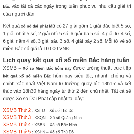
vào tất cả các ngày trong tuần phục vụ nhu cầu giải trí
Bắc
của người dân.
Kết quả
có 27 giải gồm 1 giải đặc biệt 5 số,
xổ số đại phát MB
1 giải nhất 5 số, 2 giải nhì 5 số, 6 giải ba 5 số, 4 giải tư 4 số,
6 giải năm 4 số, 3 giải sáu 3 số, 4 giải bảy 2 số. Mỗi tờ vé số
miền Bắc có giá là 10.000 VNĐ
Lịch quay kết quả xổ số miền Bắc hàng tuần
XSMB –
được tường thuật trực tiếp
Xổ số Miền Bắc hôm nay
hôm nay siêu tốc, nhanh chóng và
kết quả xổ số miền Bắc
chính xác nhất Việt Nam từ trường quay lúc 18h15’ và kết
thúc vào 18h30 hàng ngày từ thứ 2 đến chủ nhật. Tất cả sẽ
được Xo so Dai Phat cập nhật tại đây:
XSMB Thứ 2
: XSTD – Xổ số Thủ Đô
XSMB Thứ 3
: XSQN – Xổ số Quảng Ninh
XSMB Thứ 4
: XSBN – Xổ số Bắc Ninh
XSMB Thứ 5
: XSHN – Xổ số Thủ Đô