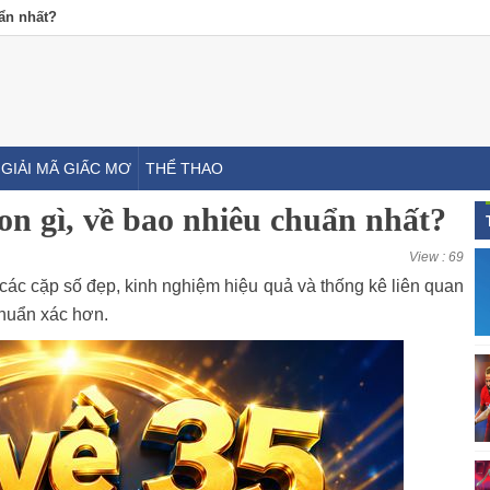
ẩn nhất?
GIẢI MÃ GIẤC MƠ
THỂ THAO
on gì, về bao nhiêu chuẩn nhất?
View : 69
ác cặp số đẹp, kinh nghiệm hiệu quả và thống kê liên quan
chuẩn xác hơn.