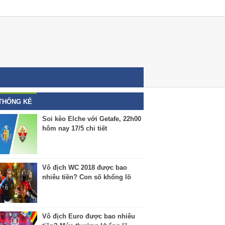
THỐNG KÊ
Soi kèo Elche với Getafe, 22h00
hôm nay 17/5 chi tiết
Vô địch WC 2018 được bao
nhiêu tiền? Con số khổng lồ
Vô địch Euro được bao nhiêu