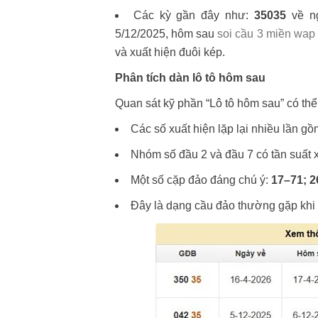
Các kỳ gần đây như:
35035
về n
5/12/2025, hôm sau
soi cầu 3 miền wap
và xuất hiện đuôi kép.
Phân tích dàn lô tô hôm sau
Quan sát kỹ phần “Lô tô hôm sau” có thể
Các số xuất hiện lặp lại nhiều lần gồ
Nhóm số đầu 2 và đầu 7 có tần suất 
Một số cặp đảo đáng chú ý:
17–71; 2
Đây là dạng cầu đảo thường gặp k