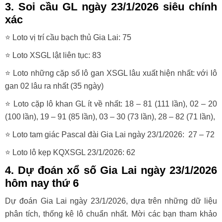
3. Soi cầu GL ngày 23/1/2026 siêu chính
xác
⭐️ Loto vị trí cầu bạch thủ Gia Lai: 75
⭐️ Loto XSGL lật liên tục: 83
⭐️ Loto những cặp số lô gan XSGL lâu xuất hiện nhất: với lô
gan 02 lâu ra nhất (35 ngày)
⭐️ Loto cặp lô khan GL ít về nhất: 18 – 81 (111 lần), 02 – 20
(100 lần), 19 – 91 (85 lần), 03 – 30 (73 lần), 28 – 82 (71 lần),
⭐️ Loto tam giác Pascal đài Gia Lai ngày 23/1/2026: 27 – 72
⭐️ Loto lô kẹp KQXSGL 23/1/2026: 62
4. Dự đoán xổ số Gia Lai ngày 23/1/2026
hôm nay thứ 6
Dự đoán Gia Lai ngày 23/1/2026, dựa trên những dữ liệu
phân tích, thống kê lô chuẩn nhất. Mời các bạn tham khảo