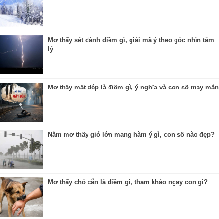
Mơ thấy sét đánh điềm gì, giải mã ý theo góc nhìn tâm
lý
Mơ thấy mất dép là điềm gì, ý nghĩa và con số may mắn
Nằm mơ thấy gió lớn mang hàm ý gì, con số nào đẹp?
Mơ thấy chó cắn là điềm gì, tham khảo ngay con gì?