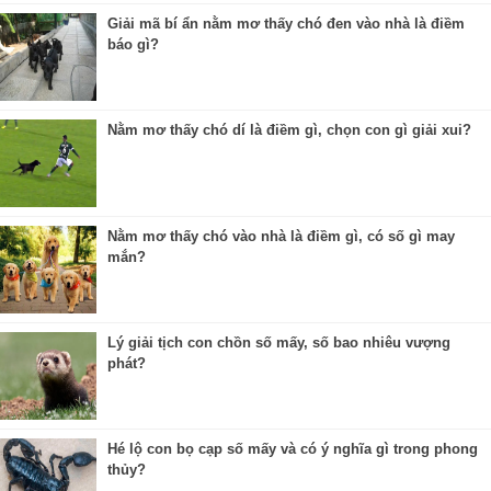
Giải mã bí ẩn nằm mơ thấy chó đen vào nhà là điềm
báo gì?
Nằm mơ thấy chó dí là điềm gì, chọn con gì giải xui?
Nằm mơ thấy chó vào nhà là điềm gì, có số gì may
mắn?
Lý giải tịch con chồn số mấy, số bao nhiêu vượng
phát?
Hé lộ con bọ cạp số mấy và có ý nghĩa gì trong phong
thủy?