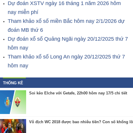
Dự đoán XSTV ngày 16 tháng 1 năm 2026 hôm
nay miễn phí
Tham khảo xổ số miền Bắc hôm nay 2/1/2026 dự
đoán MB thứ 6
Dự đoán xổ số Quảng Ngãi ngày 20/12/2025 thứ 7
hôm nay
Tham khảo xổ số Long An ngày 20/12/2025 thứ 7
hôm nay
THỐNG KÊ
Soi kèo Elche với Getafe, 22h00 hôm nay 17/5 chi tiết
Vô địch WC 2018 được bao nhiêu tiền? Con số khổng lồ