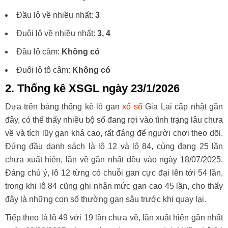
Đầu lô về nhiều nhất:
3
Đuôi lô về nhiều nhất:
3, 4
Đầu lô câm:
Không có
Đuôi lô tô câm:
Không có
2. Thống kê XSGL ngày 23/1/2026
Dựa trên bảng thống kê lô gan
xổ số
Gia Lai cập nhật gần
đây, có thể thấy nhiều bộ số đang rơi vào tình trạng lâu chưa
về và tích lũy gan khá cao, rất đáng để người chơi theo dõi.
Đứng đầu danh sách là lô 12 và lô 84, cùng đang 25 lần
chưa xuất hiện, lần về gần nhất đều vào ngày 18/07/2025.
Đáng chú ý, lô 12 từng có chuỗi gan cực đại lên tới 54 lần,
trong khi lô 84 cũng ghi nhận mức gan cao 45 lần, cho thấy
đây là những con số thường gan sâu trước khi quay lại.
Tiếp theo là lô 49 với 19 lần chưa về, lần xuất hiện gần nhất