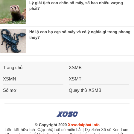
Lý giải tịch con chồn số mấy, số bao nhiêu vượng
phát?
Hé lộ con bọ cạp số mấy và có ý nghĩa gì trong phong
thủy?
Trang chủ
XSMB
XSMN
XSMT
Sổ mơ
Quay thử XSMB
© Copyright 2020
Xosodaiphat.info
Liên kết hữu ích: Cập nhật
|
xổ số miền bắc
Dự đoán Xổ số Kon Tum