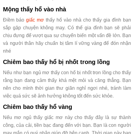
Mộng thấy hổ vào nhà
Điềm báo
giấc mơ
thấy hổ vào nhà cho thấy gia đình bạn
sắp gặp chuyện không may. Có thể gia đình bạn sẽ phải
chịu đựng để vượt qua sự chuyển biến một vấn đề lớn. Bạn
và người thân hãy chuẩn bị tâm lí vững vàng để đón nhận
nhé
Chiêm bao thấy hổ bị nhốt trong lồng
Nếu như bạn ngủ mơ thấy con hổ bị nhốt tron lồng cho thấy
rằng bạn đang cảm thấy khá mệt mỏi và căng thẳng. Bạn
nên cho mình thời gian thư giãn nghỉ ngơi nhé, tránh làm
việc quá sức sẽ ảnh hưởng không tốt đến sức khỏe.
Chiêm bao thấy hổ vàng
Nếu mơ ngủ thấy giấc mơ này cho thấy đây là sự thành
công, của cải, tiền bạc đang đến với bạn. Bạn là con người
may mắn có quý nhân giúp đỡ bên cạnh. Thời gian này bạn