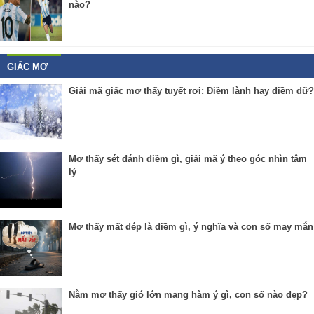
nào?
GIẤC MƠ
Giải mã giấc mơ thấy tuyết rơi: Điềm lành hay điềm dữ?
Mơ thấy sét đánh điềm gì, giải mã ý theo góc nhìn tâm
lý
Mơ thấy mất dép là điềm gì, ý nghĩa và con số may mắn
Nằm mơ thấy gió lớn mang hàm ý gì, con số nào đẹp?