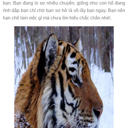
bạn. Bạn đang lo sợ nhiều chuyện, giống như con hổ đang
rình dập bạn chỉ chờ bạn sơ hở là vồ lây bạn ngay. Bạn nên
hạn chế làm việc gì mà chưa tìm hiểu chắc chắn nhé!.