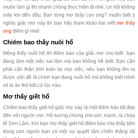
muốn làm gì thì nhanh chóng thực hiện đi nhé, cơ hội không
mấy khi đến đâu. Bạn từng mơ thấy con ong? muốn biết ý
nghĩa giấc mơ này thì bạn hãy tham khảo bài viết
mơ thấy
ong
điềm gì nhé!
Chiêm bao thấy nuôi hổ
Mộng thấy nuôi hổ thì điềm báo của giấc mơ cho biết bạn
đang làm một việc sai lầm mà bạn không hề biết. Bạn cần
phải cẩn thận tính toán lại mọi việc, nếu bạn không tìm ra
được vấn đề là chính bạn đang nuôi hổ mà không biết mình
sẽ bị ăn thịt bất cứ lúc nào.
Mơ thấy giết hổ
Chiêm bao thấy giết hổ giấc mơ này là một điềm báo tốt đẹp
đến với người mơ. Hổ tượng chưng cho sức mạnh, là chúa
tể Sơn Lâm. Khi bạn mơ thấy giết hổ điềm báo cho thấy bên
trong con người bạn có một sự quyết tâm chiến thắng rất