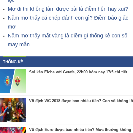
lộc
Mơ đi thi không làm được bài là điềm hên hay xui?
Nằm mơ thấy cá chép đánh con gì? Điềm báo giấc
mơ
Nằm mơ thấy mất vàng là điềm gì thống kê con số
may mắn
THỐNG KÊ
Soi kèo Elche với Getafe, 22h00 hôm nay 17/5 chi tiết
Vô địch WC 2018 được bao nhiêu tiền? Con số khổng lồ
Vô địch Euro được bao nhiêu tiền? Mức thưởng khổng