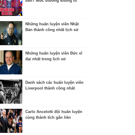
tiền? Mức thưởng khổng lồ
Những huấn luyện viên Nhật
Bản thành công nhất lịch sử
Những huấn luyện viên Đức vĩ
đại nhất trong lịch sử
Danh sách các huấn luyện viên
Liverpool thành công nhất
Carlo Ancelotti đội huấn luyện
cùng thành tích gắn liền