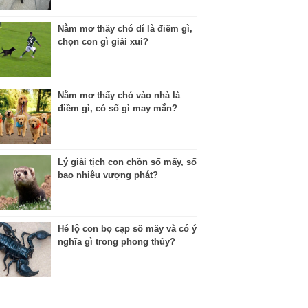
Nằm mơ thấy chó dí là điềm gì,
chọn con gì giải xui?
Nằm mơ thấy chó vào nhà là
điềm gì, có số gì may mắn?
Lý giải tịch con chồn số mấy, số
bao nhiêu vượng phát?
Hé lộ con bọ cạp số mấy và có ý
nghĩa gì trong phong thủy?