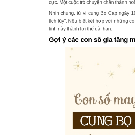
cực. Một cuộc trò chuyện chân thành hoặ
Nhìn chung, tử vi cung Bọ Cạp ngày 1
tích lũy”. Nếu biết kết hợp với những
tĩnh này thành lợi thế dài hạn.
Gợi ý các con số gia tăng