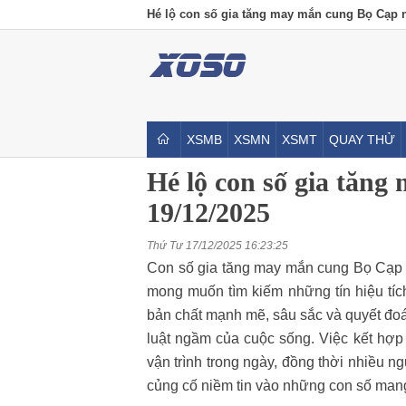
Hé lộ con số gia tăng may mắn cung Bọ Cạp n
XSMB
XSMN
XSMT
QUAY THỬ
Hé lộ con số gia tăn
19/12/2025
Thứ Tư 17/12/2025 16:23:25
Con số gia tăng may mắn cung Bọ Cạp 
mong muốn tìm kiếm những tín hiệu tíc
bản chất mạnh mẽ, sâu sắc và quyết đoá
luật ngầm của cuộc sống. Việc kết hợp
vận trình trong ngày, đồng thời nhiều 
củng cố niềm tin vào những con số ma