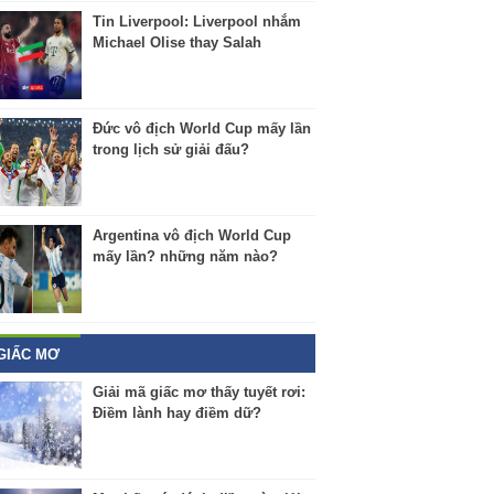
Tin Liverpool: Liverpool nhắm
Michael Olise thay Salah
Đức vô địch World Cup mấy lần
trong lịch sử giải đấu?
Argentina vô địch World Cup
mấy lần? những năm nào?
GIẤC MƠ
Giải mã giấc mơ thấy tuyết rơi:
Điềm lành hay điềm dữ?