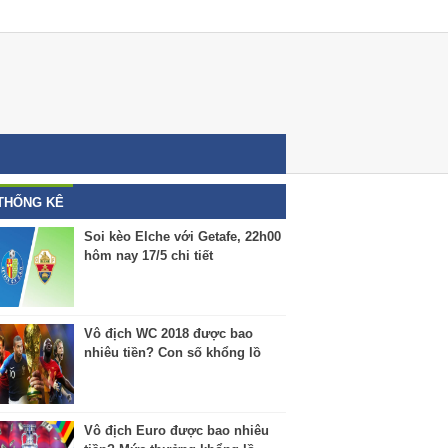
THỐNG KÊ
Soi kèo Elche với Getafe, 22h00
hôm nay 17/5 chi tiết
Vô địch WC 2018 được bao
nhiêu tiền? Con số khổng lồ
Vô địch Euro được bao nhiêu