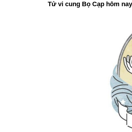
Tử vi cung Bọ Cạp hôm nay 