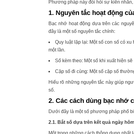
Phương pháp này đòi hỏi sự kiên nhẫn, 
1. Nguyên tắc hoạt động củ
Bạc nhớ hoạt động dựa trên các nguyên
đây là một số nguyên tắc chính:
Quy luật lặp lại: Một số con số có xu
một lần.
Số kèm theo: Một số khi xuất hiện sẽ
Cặp số đi cùng: Một số cặp số thường
Hiểu rõ những nguyên tắc này giúp ngườ
số.
2. Các cách dùng bạc nhớ c
Dưới đây là một số phương pháp phổ biế
2.1. Bắt số dựa trên kết quả ngày hô
Một trong những cách thông dụng nhất l