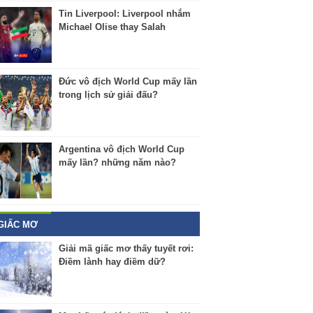
Tin Liverpool: Liverpool nhắm
Michael Olise thay Salah
Đức vô địch World Cup mấy lần
trong lịch sử giải đấu?
Argentina vô địch World Cup
mấy lần? những năm nào?
GIẤC MƠ
Giải mã giấc mơ thấy tuyết rơi:
Điềm lành hay điềm dữ?