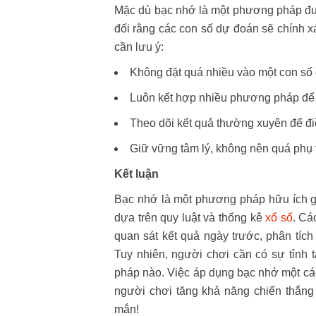
Mặc dù bạc nhớ là một phương pháp đượ
đối rằng các con số dự đoán sẽ chính 
cần lưu ý:
Không đặt quá nhiều vào một con số 
Luôn kết hợp nhiều phương pháp để t
Theo dõi kết quả thường xuyên để đi
Giữ vững tâm lý, không nên quá phụ
Kết luận
Bạc nhớ là một phương pháp hữu ích gi
dựa trên quy luật và thống kê
xổ số
. Cá
quan sát kết quả ngày trước, phân tích
Tuy nhiên, người chơi cần có sự tỉnh 
pháp nào. Việc áp dụng bạc nhớ một cách
người chơi tăng khả năng chiến thắng
mắn!