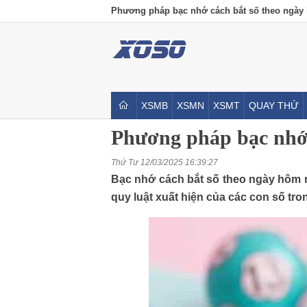
Phương pháp bạc nhớ cách bắt số theo ngày
XSMB
XSMN
XSMT
QUAY THỬ
Phương pháp bạc nhớ 
Thứ Tư 12/03/2025 16:39:27
Bạc nhớ cách bắt số theo ngày hôm n
quy luật xuất hiện của các con số tro