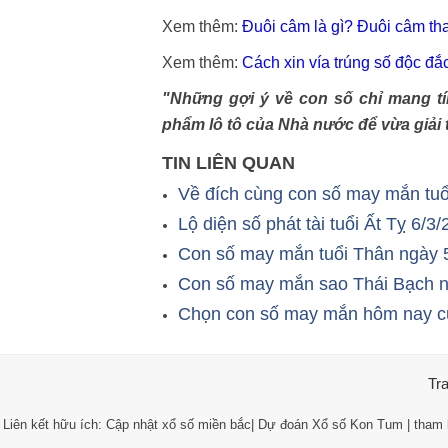
Xem thêm:
Đuôi câm là gì? Đuôi câm th
Xem thêm:
Cách xin vía trúng số độc đắ
"Những gợi ý về con số chỉ mang tí
phẩm lô tô của Nhà nước để vừa giải t
TIN LIÊN QUAN
Về đích cùng con số may mắn tu
Lộ diện số phát tài tuổi Ất Tỵ 6/
Con số may mắn tuổi Thân ngày 5/
Con số may mắn sao Thái Bạch n
Chọn con số may mắn hôm nay củ
Tr
Liên kết hữu ích: Cập nhật
xổ số miền bắc
|
Dự đoán Xổ số Kon Tum
|
tham 