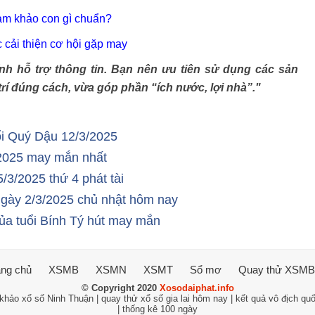
am khảo con gì chuẩn?
c cải thiện cơ hội gặp may
nh hỗ trợ thông tin. Bạn nên ưu tiên sử dụng các sản
rí đúng cách, vừa góp phần “ích nước, lợi nhà”."
ổi Quý Dậu 12/3/2025
3/2025 may mắn nhất
3/2025 thứ 4 phát tài
gày 2/3/2025 chủ nhật hôm nay
a tuổi Bính Tý hút may mắn
ang chủ
XSMB
XSMN
XSMT
Sổ mơ
Quay thử XSMB
© Copyright 2020
Xosodaiphat.info
khảo xổ số Ninh Thuận
|
quay thử xổ số gia lai hôm nay
|
kết quả vô địch qu
|
thống kê 100 ngày