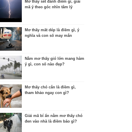
Mơ thấy sét đánh điềm gì, giải
mã ý theo góc nhìn tâm lý
Mơ thấy mất dép là điềm gì, ý
nghĩa và con số may mắn
Nằm mơ thấy gió lớn mang hàm
ý gì, con số nào đẹp?
Mơ thấy chó cắn là điềm gì,
tham khảo ngay con gì?
Giải mã bí ẩn nằm mơ thấy chó
đen vào nhà là điềm báo gì?